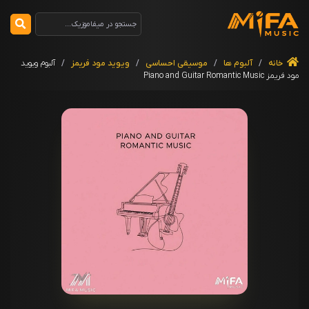
خانه
/
آلبوم ها
/
موسیقی احساسی
/
ویوید مود فریمز
/
آلبوم ویوید
مود فریمز Piano and Guitar Romantic Music