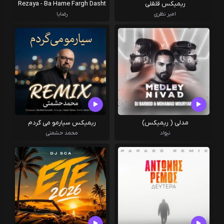
ریمیکس قلقلی
Rezaya - Ba Hame Fargh Dasht
( ریمیکس ترکیبی )
امیر نظری
رضایا
مدلی ( ریمیکس)
ریمیکس سیارمو می گردم
نیواد
محمد حشمتی