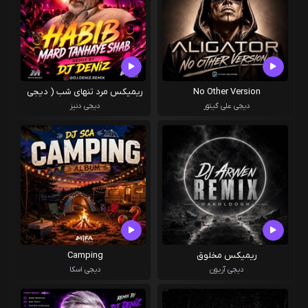
No Other Version
ریمیکس مرد تنهای شب ( دیجی
دنیز )
دیجی علی گیتور
دیجی دنیز
ریمیکس مخلوق
Camping
دیجی آریون
دیجی اسکا