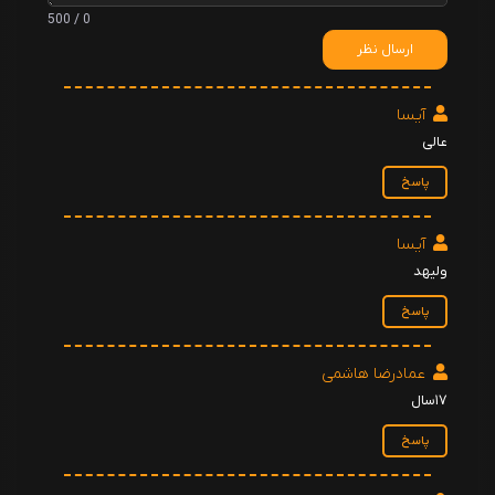
0 / 500
27 - Babalar Ogullarini Böyle
Gormemeli
ارسال نظر
تویگار ایشیکلی
28 - Acim Cok Derin
آیسا
تویگار ایشیکلی
عالی
29 - Derya-Yahya
پاسخ
تویگار ایشیکلی
آیسا
30 - Beni Hatirladin Mi
ولیهد
تویگار ایشیکلی
پاسخ
31 - Reyhan-Timur
تویگار ایشیکلی
عمادرضا هاشمی
32 - Zahide
۱۷سال
تویگار ایشیکلی
پاسخ
33 - Zafer Karslı - Zulfikar Karsli
تویگار ایشیکلی