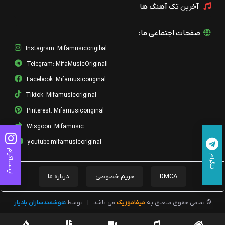
آخرین تک آهنگ ها
41- Senin Derdin Benimle
تویگار ایشیکلی
صفحات اجتماعی ما:
42 - Kar Kirazlari
Instagrsm: Mifamusicorigibal
تویگار ایشیکلی
Telegram: MifaMusicOriginall
43 - Gunahsızdik (Piyano
versiyon)
Facebook: Mifamusicoriginal
تویگار ایشیکلی
Tiktok: Mifamusicoriginal
44 - Mahser Yeri
Pinterest: Mifamusicoriginal
تویگار ایشیکلی
Wisgoon: Mifamusic
45 - Kudret
youtube:mifamusicoriginal
تویگار ایشیکلی
اینستاگرام
تلگرام
46 - Yahya-Derya
DMCA
حریم خصوصی
درباره ما
تویگار ایشیکلی
47 - Beni Affet Oglum
© تمامی حقوق متعلق به
میفاموزیک
می باشد
|
توسط
هوشمندسازان بادیار
تویگار ایشیکلی