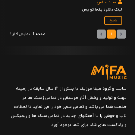
سید عباس
34 - Seni Cok Seviyorum
لینک دانلود یکجا کو پس
تویگار ایشیکلی
پاسخ
35 - Ailem İcin
تویگار ایشیکلی
صفحه 1 - نمایش 4 از 4
1
36 - Siz Benim Tek Ailemsiniz
تویگار ایشیکلی
37 - Reyhan- Timur
تویگار ایشیکلی
38 - Paramparca
سایت و گروه میفا موزیک با بیش از ۱۲ سال سابقه در زمینه
تویگار ایشیکلی
تهیه و تولید و پخش آثار موسیقی در تمامی زمینه ها در
39 - Karlar Eriyince
خدمت شما می باشد و تمامی سعی خود را می نماید تا لحظات
تویگار ایشیکلی
ناب و خوشی را با آهنگهای جدید در تمامی سبک ها و ریمیکس
40 - Kudret-Vezir
و پادکست های شاد برای شما بوجود آورد
تویگار ایشیکلی