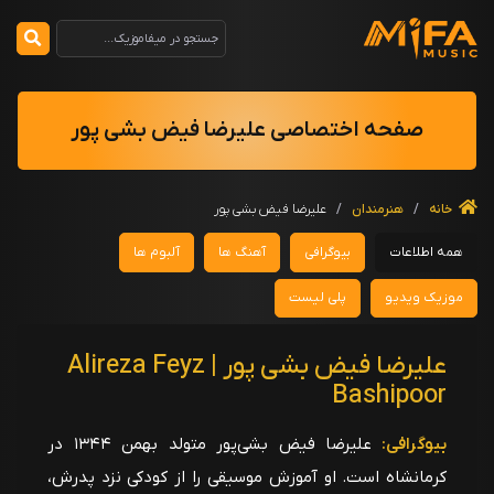
صفحه اختصاصی علیرضا فیض بشی پور
خانه
/
هنرمندان
/
علیرضا فیض بشی پور
همه اطلاعات
بیوگرافی
آهنگ ها
آلبوم ها
موزیک ویدیو
پلی لیست
علیرضا فیض بشی پور | Alireza Feyz
Bashipoor
بیوگرافی:
علیرضا فیض بشی‌پور متولد بهمن ۱۳۴۴ در
کرمانشاه است. او آموزش موسیقی را از کودکی نزد پدرش،