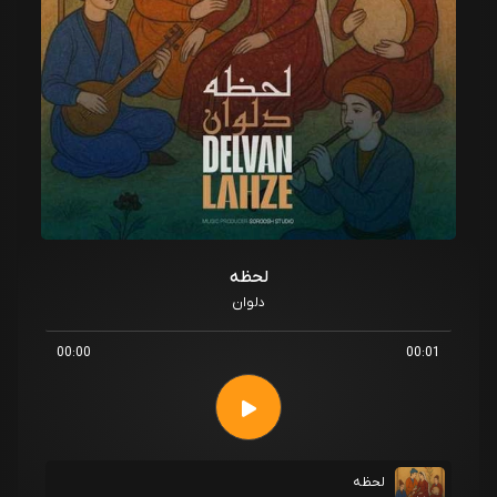
لحظه
دلوان
00:00
00:01
لحظه