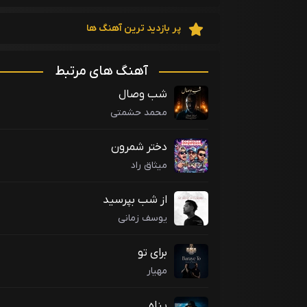
پر بازدید ترین آهنگ ها
آهنگ های مرتبط
شب وصال
محمد حشمتی
دختر شمرون
میثاق راد
از شب بپرسید
یوسف زمانی
برای تو
مهیار
پناه