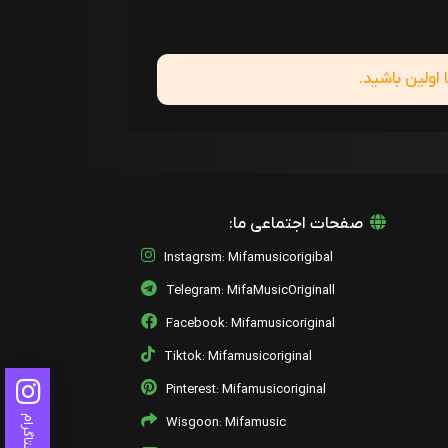
ولین باشید.
صفحات اجتماعی ما:
Instagrsm: Mifamusicorigibal
Telegram: MifaMusicOriginall
Facebook: Mifamusicoriginal
Tiktok: Mifamusicoriginal
Pinterest: Mifamusicoriginal
اینستاگرام
Wisgoon: Mifamusic