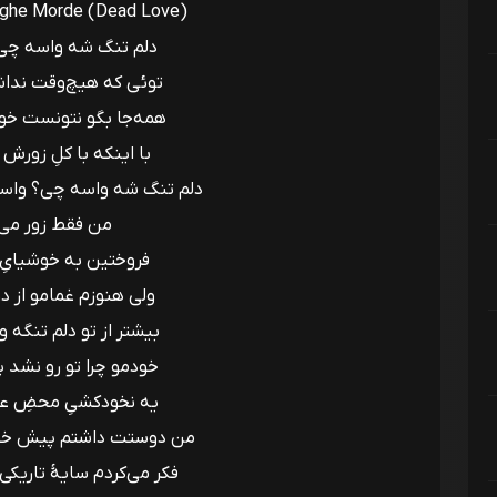
hghe Morde (Dead Love)
دلم تنگ شه واسه چی
توئی که هیچ‌وقت ندا
همه‌جا بگو نتونست خو
با اینکه با کلِ زورش 
دلم تنگ شه واسه چی؟ واس
من فقط زور می‌
فروختین به خوشیایِ 
ولی هنوزم غمامو از د
بیشتر از تو دلم تنگه 
خودمو چرا تو رو نشد 
یه نخود‌کشیِ محضِ 
من دوستت داشتم پیش خو
فکر می‌کردم سایهٔ تاریکی 