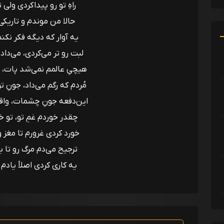
راهِ تو رو پیدا کردی ولی ت
حالا من موندم و تاریکی 
یه آوار که دیگه فکر نک
لبت رو تر می‌کردی، می‌دا
هیچیِ عالمم نمی‌شد پات،
مُردم که رگم می‌داد، جونِ 
این‌دفعه جونِ چشمات، واق
چقدر خوردم غمِ تو، تو 
خورد کردی غرورم تا مغز و
ترجیح می‌دم مرگ رو تا با
یه کاری کردی اصلاً یادم 