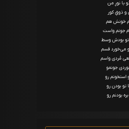
و با نورِ من
و ذوقِ کور
نم خونش هم
دم جونم واست
 تو بودش وسط
تو می‌خورد قسم
عی مُردی واسم
خوردی جونمو
 استخونم رو
 تو بودن رو
بره بودنم رو