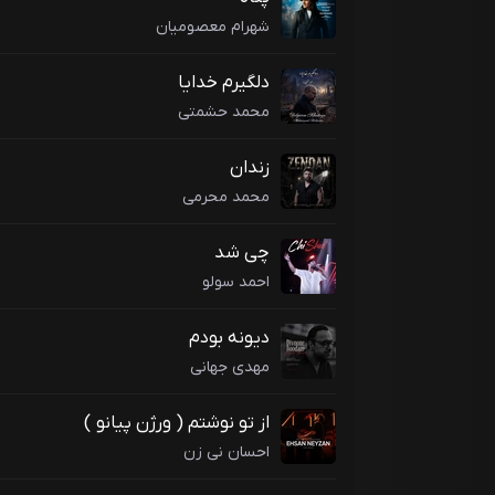
شهرام معصومیان
دلگیرم خدایا
محمد حشمتی
زندان
محمد محرمی
چی شد
احمد سولو
دیونه بودم
مهدی جهانی
از تو نوشتم ( ورژن پیانو )
احسان نی زن