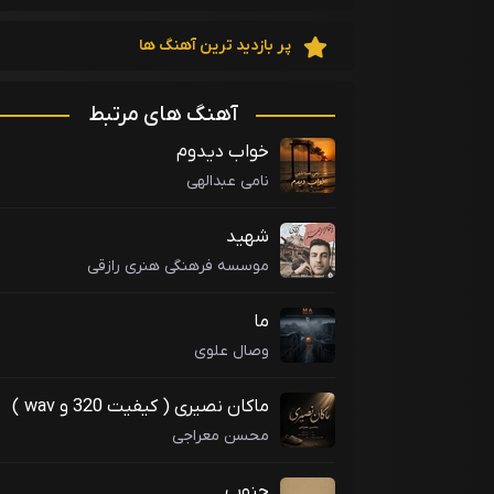
پر بازدید ترین آهنگ ها
آهنگ های مرتبط
خواب دیدوم
نامی عبدالهی
شهید
موسسه فرهنگی هنری رازقی
ما
وصال علوی
ماکان نصیری ( کیفیت 320 و wav )
محسن معراجی
جنوب