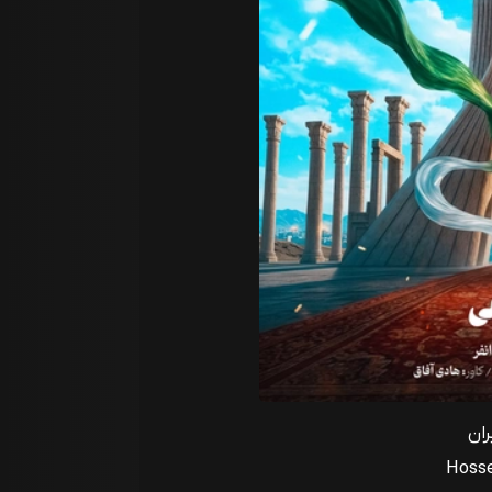
ان
Hossei