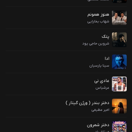
هنوز همونم
شهاب بخارایی
پتک
شروین حاجی پود
ادا
سینا پارسیان
عادی نی
عرشیاس
دختر بندر ( ورژن گیتار )
امیر عظیمی
دختر شمرون
میثاق راد